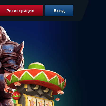
Регистрация
Вход