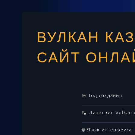
ВУЛКАН КА
САЙТ ОНЛА
📅 Год создания
📃 Лицензия Vulkan 
🌐 Язык интерфейса