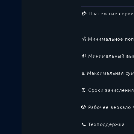
💳 Платежные серв
💰 Минимальное по
💸 Минимальный вы
⌛ Максимальная су
⏰ Сроки зачисления
🎲 Рабочее зеркало 
📞 Техподдержка